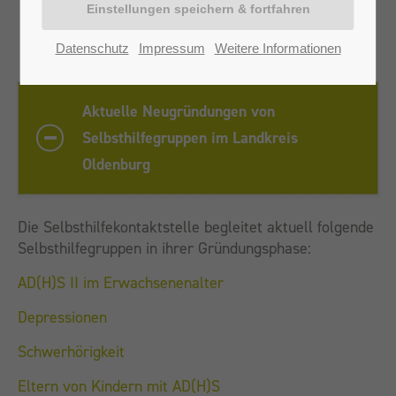
im Landkreis Oldenburg
Datenschutz
Impressum
Weitere Informationen
Aktuelle Neugründungen von
Selbsthilfegruppen im Landkreis
Oldenburg
Die Selbsthilfekontaktstelle begleitet aktuell folgende
Selbsthilfegruppen in ihrer Gründungsphase:
AD(H)S II im Erwachsenenalter
Depressionen
Schwerhörigkeit
Eltern von Kindern mit AD(H)S