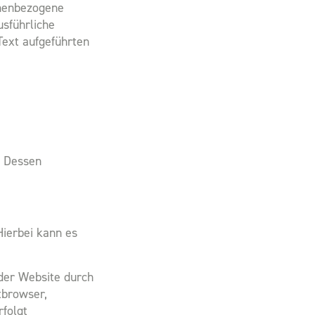
onenbezogene
usführliche
ext aufgeführten
. Dessen
Hierbei kann es
der Website durch
tbrowser,
rfolgt