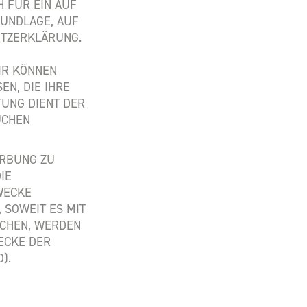
 FÜR EIN AUF
RUNDLAGE, AUF
UTZERKLÄRUNG.
IR KÖNNEN
N, DIE IHRE
TUNG DIENT DER
ÜCHEN
ERBUNG ZU
IE
WECKE
 SOWEIT ES MIT
ECHEN, WERDEN
ECKE DER
).