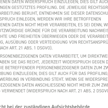
NEN DATEN WIDERSPRUCH EINZULEGEN; DIES GILT AUCH
NGEN GESTÜTZTES PROFILING. DIE JEWEILIGE RECHTSG
ARBEITUNG BERUHT, ENTNEHMEN SIE DIESER DATENSCH
SPRUCH EINLEGEN, WERDEN WIR IHRE BETROFFENEN
NEN DATEN NICHT MEHR VERARBEITEN, ES SEI DENN, W
TZWÜRDIGE GRÜNDE FÜR DIE VERARBEITUNG NACHWEISE
CHTE UND FREIHEITEN ÜBERWIEGEN ODER DIE VERARBEI
G, AUSÜBUNG ODER VERTEIDIGUNG VON RECHTSANSPR
CH ART. 21 ABS. 1 DSGVO).
ERSONENBEZOGENEN DATEN VERARBEITET, UM DIREKTW
HABEN SIE DAS RECHT, JEDERZEIT WIDERSPRUCH GEGEN D
SIE BETREFFENDER PERSONENBEZOGENER DATEN ZUM Z
BUNG EINZULEGEN; DIES GILT AUCH FÜR DAS PROFILING,
WERBUNG IN VERBINDUNG STEHT. WENN SIE WIDERSPR
EZOGENEN DATEN ANSCHLIESSEND NICHT MEHR ZUM ZW
VERWENDET (WIDERSPRUCH NACH ART. 21 ABS. 2 DSGVO
ht bei der zuständigen Aufsichts­behörde