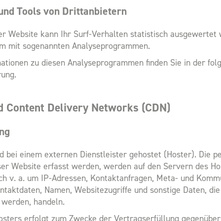
und Tools von Dritt­anbietern
r Website kann Ihr Surf-Verhalten statistisch ausgewertet
lem mit sogenannten Analyseprogrammen.
rmationen zu diesen Analyseprogrammen finden Sie in der fol
rung.
d Content Delivery Networks (CDN)
ing
d bei einem externen Dienstleister gehostet (Hoster). Die
eser Website erfasst werden, werden auf den Servern des Ho
ich v. a. um IP-Adressen, Kontaktanfragen, Meta- und Komm
ntaktdaten, Namen, Websitezugriffe und sonstige Daten, die
 werden, handeln.
osters erfolgt zum Zwecke der Vertragserfüllung gegenübe