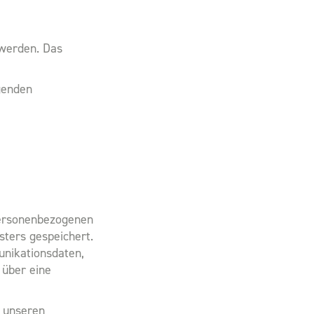
 werden. Das
genden
 personenbezogenen
sters gespeichert.
unikationsdaten,
 über eine
r unseren